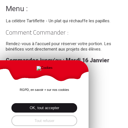
Menu :
La célèbre Tartiflette - Un plat qui réchauffe les papilles.
Comment Commander :
Rendez-vous à l'accueil pour réserver votre portion. Les
bénéfices vont directement aux projets des élèves.
Commandes jusqu'au : Mardi 16 Janvier
Ne tardez pas, les quantités sont limitées.
À Partager avec :
RGPD, en savoir + sur nos cookies
Famille,
amis,
voisins,
OK, tout accepter
tous les amateurs de comfort food !
Tout refuser