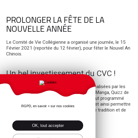
PROLONGER LA FÊTE DE LA
NOUVELLE ANNÉE
Le Comité de Vie Collégienne a organisé une journée, le 15
Février 2021 (reportée du 12 février), pour fêter le Nouvel An
Chinois.
Un bel investissement du CVC !
Décorations avec des lanternes chinoises réalisées par les
élèves, Repas Chinois au self, Concours de Manga, Quizz de
connaissance sur la Chine, les élèves ont tout programmé
afin de célébrer la fête du Nouvel an lunaire et ainsi permettre
RGPD, en savoir + sur nos cookies
à leurs camarades de connaître une nouvelle tradition et de
s’ouvrir culturellement.
OK, tout accepter
Xīnnián kuàilè (Bonne Année)