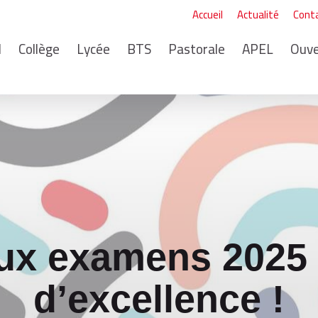
Accueil
Actualité
Cont
I
Collège
Lycée
BTS
Pastorale
APEL
Ouve
aux examens 2025 
d’excellence !