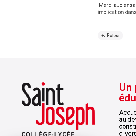
Merci aux ensei
implication dans
Retour
Un 
édu
Accuei
au de
const
diver