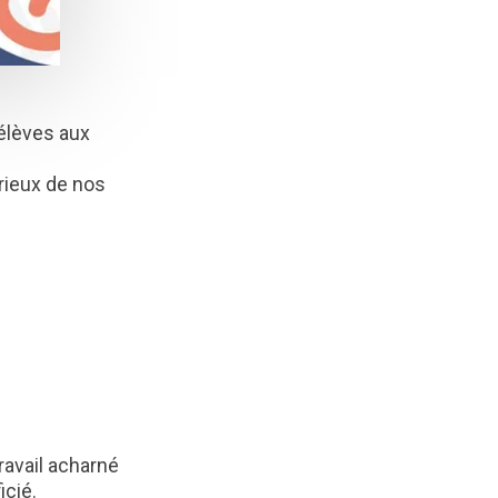
élèves aux
rieux de nos
ravail acharné
icié.