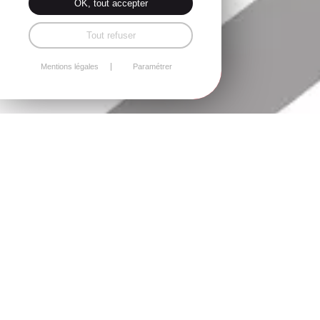
OK, tout accepter
Tout refuser
Mentions légales
Paramétrer
Le baccalauréat : une évaluation
équilibrée et exigeante
Depuis la session 2022, les épreuves du baccalauréat reposent
sur une double modalité d’évaluation :