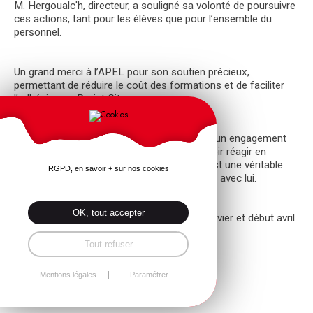
M. Hergoualc'h, directeur, a souligné sa volonté de poursuivre
ces actions, tant pour les élèves que pour l’ensemble du
personnel.
Un grand merci à l’APEL pour son soutien précieux,
permettant de réduire le coût des formations et de faciliter
l’adhésion au Projet Citoyen.
Cette cérémonie marque l’aboutissement d’un engagement
sérieux : apprendre à porter secours et savoir réagir en
situation d’urgence. Au-delà du diplôme, c’est une véritable
RGPD, en savoir + sur nos cookies
compétence citoyenne que chacun emporte avec lui.
OK, tout accepter
Prochains rendez-vous pour le lycée : fin janvier et début avril.
Tout refuser
Retour
Mentions légales
Paramétrer