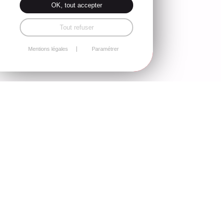
OK, tout accepter
Tout refuser
Mentions légales
Paramétrer
Notre projet éducatif est porté par
quatre valeurs fortes partagées par
tous, élèves, parents, professeurs
et personnel de l’établissement.