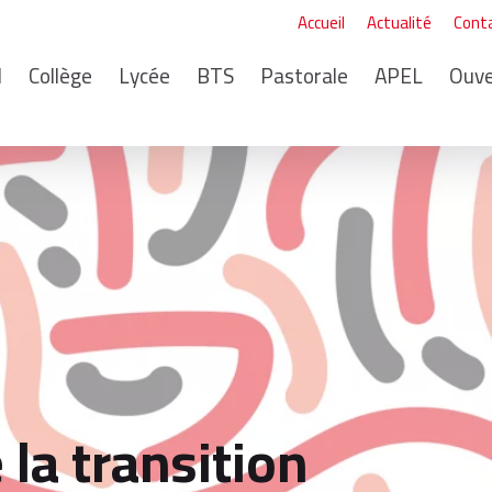
Accueil
Actualité
Cont
I
Collège
Lycée
BTS
Pastorale
APEL
Ouve
la transition