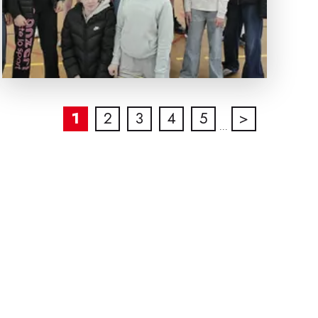
1
2
3
4
5
>
...