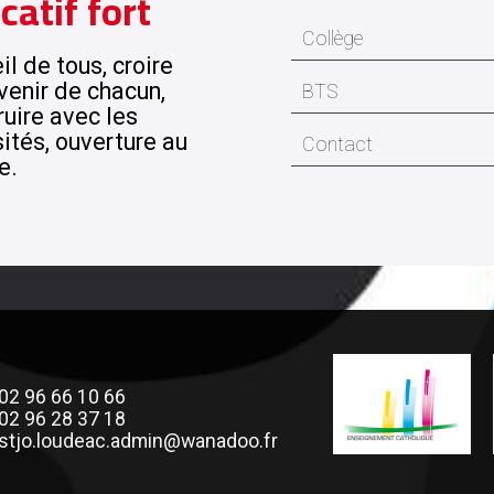
catif fort
Collège
l de tous, croire
venir de chacun,
BTS
ruire avec les
sités, ouverture au
Contact
e.
02 96 66 10 66
02 96 28 37 18
stjo.loudeac.admin@wanadoo.fr