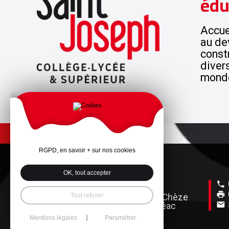
édu
Accuei
au de
const
diver
mond
RGPD, en savoir + sur nos cookies
OK, tout accepter
Tout refuser
42 rue de la Chèze
LOUDÉAC
22600 Loudéac
Mentions légales
Paramétrer