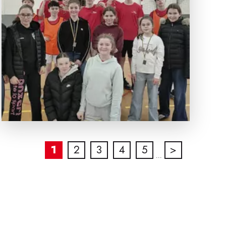
1
2
3
4
5
>
...