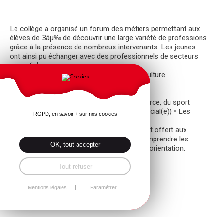
Le collège a organisé un forum des métiers permettant aux
élèves de 3áµ‰ de découvrir une large variété de professions
grâce à la présence de nombreux intervenants. Les jeunes
ont ainsi pu échanger avec des professionnels de secteurs
essentiels :
• Génération Agri pour les métiers de l’agriculture
• Cap Avenir pour les métiers de la mer
• Orange pour les métiers du numérique
• Les métiers de la gestion / RH, du commerce, du sport
• Les professions du social (assistant(e) social(e)) • Les
RGPD, en savoir + sur nos cookies
métiers du soin (puéricultrice, sage-femme)
• Le secteur de la banqueCes rencontres ont offert aux
élèves une occasion concrète de mieux comprendre les
OK, tout accepter
réalités des métiers et d’affiner leur projet d’orientation.
Tout refuser
Retour
Mentions légales
Paramétrer